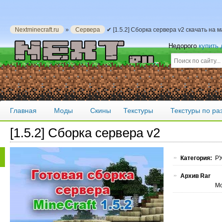
Nextminecraft.ru
»
Сервера
✔ [1.5.2] Сборка сервера v2 скачать на 
Недорого
купить
Главная
Моды
Скины
Текстуры
Текстуры по р
[1.5.2] Сборка сервера v2
Категория:
РУ
Архив Rar
Мо