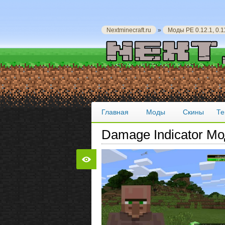
Nextminecraft.ru
»
Моды PE 0.12.1, 0.11
Главная
Моды
Скины
Те
Damage Indicator Мо