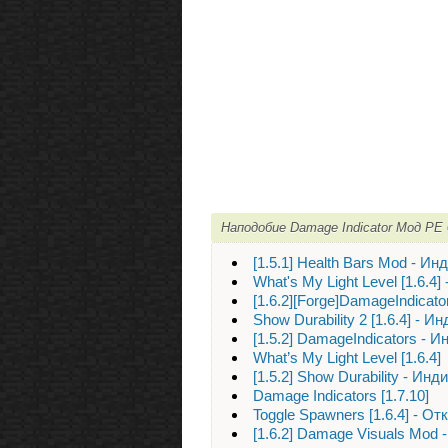
Наподобие Damage Indicator Мод PE
[1.5.1] Health Bars Mod - И
What's My Light Level [1.6.
[1.6.2][Forge]DamageIndicat
Show Durability 2 [1.6.4] - 
[1.5.2] DamageIndicators - 
What’s My Light Level [1.6.4]
[1.5.2] Show Durability - Ин
Damage Indicators [1.7.10]
Toggle Spawners [1.6.4] - О
[1.6.2] Damage Visuals Mod