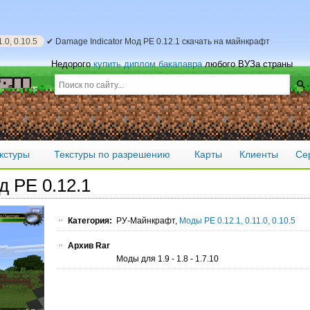
.0, 0.10.5
✔ Damage Indicator Мод PE 0.12.1 скачать на майнкрафт
Недорого
купить диплом бакалавра
любого ВУЗа страны
кстуры
Текстуры по разрешению
Карты
Клиенты
Се
д PE 0.12.1
Категория:
РУ-Майнкрафт,
Моды PE 0.12.1, 0.11.0, 0.10.5
Архив Rar
Моды для 1.9 - 1.8 - 1.7.10