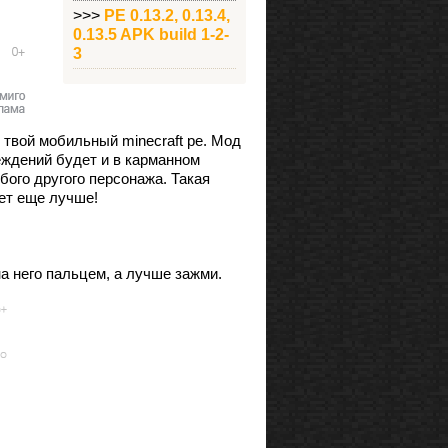
>>>
PE 0.13.2, 0.13.4,
0.13.5 APK build 1-2-
3
в твой мобильный minecraft pe. Мод
еждений будет и в карманном
ого другого персонажа. Такая
ет еще лучше!
а него пальцем, а лучше зажми.