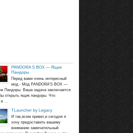
PANDORA S BOX — Ящик
Пандоры
Перед вами очень интересный
мод - Мод PANDORA’S BOX —
ик Пандоры. Ваша задача заключается
обы открыть ящик пандоры. Что
в ...
TLauncher by Legacy
И так,всем привет,и сегодня я
хочу предоставить вашему
вниманию замечательный