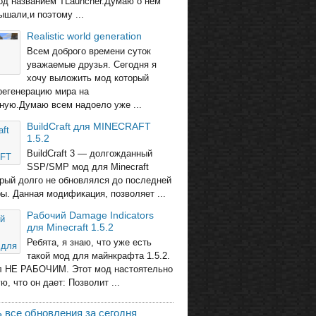
од названием TLauncher.Думаю о нём
ышали,и поэтому ...
Realistic world generation
Всем доброго времени суток
уважаемые друзья. Сегодня я
хочу выложить мод который
регенерацию мира на
ную.Думаю всем надоело уже ...
BuildCraft для MINECRAFT
1.5.2
BuildCraft 3 — долгожданный
SSP/SMP мод для Minecraft
торый долго не обновлялся до последней
ры. Данная модификация, позволяет ...
Рабочий Damage Indicators
для Minecraft 1.5.2
Ребята, я знаю, что уже есть
такой мод для майнкрафта 1.5.2.
л НЕ РАБОЧИМ. Этот мод настоятельно
, что он дает: Позволит ...
 все обновления за сегодня