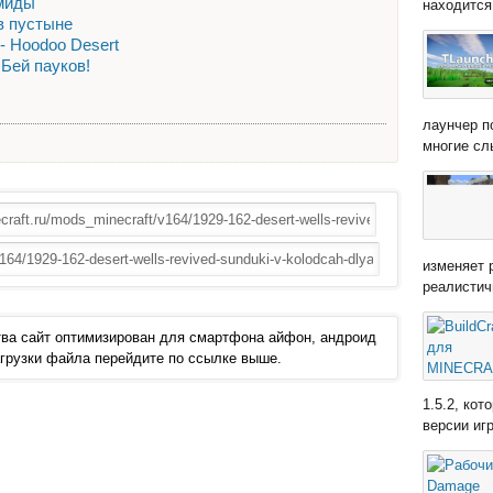
амиды
находится 
 в пустыне
t - Hoodoo Desert
 Бей пауков!
лаунчер п
многие сл
изменяет 
реалистич
ва сайт оптимизирован для смартфона айфон, андроид
 загрузки файла перейдите по ссылке выше.
1.5.2, ко
версии иг