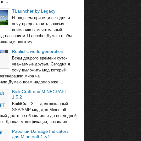
в ...
TLauncher by Legacy
И так,всем привет,и сегодня я
хочу предоставить вашему
вниманию замечательный
од названием TLauncher.Думаю о нём
ышали,и поэтому ...
Realistic world generation
Всем доброго времени суток
уважаемые друзья. Сегодня я
хочу выложить мод который
регенерацию мира на
ную.Думаю всем надоело уже ...
BuildCraft для MINECRAFT
1.5.2
BuildCraft 3 — долгожданный
SSP/SMP мод для Minecraft
торый долго не обновлялся до последней
ры. Данная модификация, позволяет ...
Рабочий Damage Indicators
для Minecraft 1.5.2