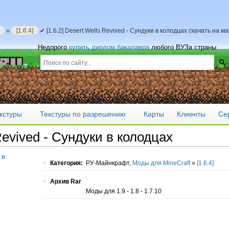
»
[1.6.4]
✔ [1.6.2] Desert Wells Revived - Сундуки в колодцах скачать на 
Недорого
купить диплом бакалавра
любого ВУЗа страны
кстуры
Текстуры по разрешению
Карты
Клиенты
Се
 Revived - Сундуки в колодцах
Категория:
РУ-Майнкрафт,
Моды для MineCraft
»
[1.6.4]
Архив Rar
Моды для 1.9 - 1.8 - 1.7.10