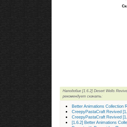
Ск
Наподобие [1.6.2] Desert Wells Revi
рекомендует скачать:
Better Animations Collection R
CreepyPastaCraft Revived [1.
CreepyPastaCraft Revived [1.
[1.6.2] Better Animations Co