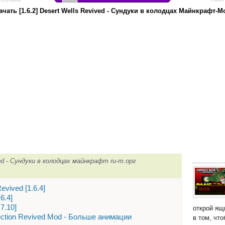
ачать [1.6.2] Desert Wells Revived - Сундуки в колодцах Майнкрафт-М
ved - Сундуки в колодцах майнкрафт ru-m.орг
evived [1.6.4]
6.4]
7.10]
открой ящ
llection Revived Mod - Больше анимации
в том, чт