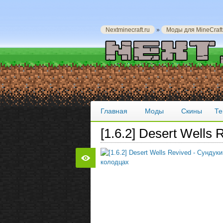
Nextminecraft.ru
»
Моды для MineCraft
Главная
Моды
Скины
Те
[1.6.2] Desert Wells