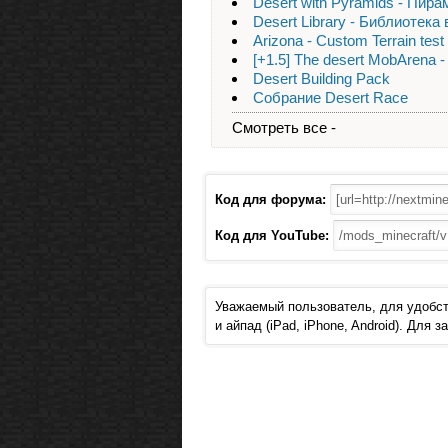
Desert with Pyramids - Пир
Desert Library - Библиотека
Arizona - Custom Terrain tes
[+1.5] The desert MobArena -
Desert Building Pack
Собрание Desert Race
Смотреть все -
Код для форума:
Код для YouTube:
Уважаемый пользователь, для удобст
и айпад (iPad, iPhone, Android). Для