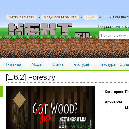
Nextminecraft.ru
»
Моды для MineCraft
»
[1.6.4]
✔ [1.6.2] Forestry
Недорого
купить
Главная
Моды
Скины
Текстуры
Текстуры по р
[1.6.2] Forestry
Категория:
РУ
Архив Rar
Мо