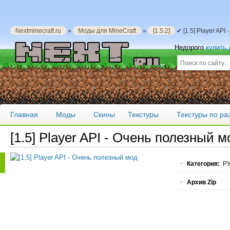
Nextminecraft.ru
»
Моды для MineCraft
»
[1.5.2]
✔ [1.5] Player AP
Недорого
купить
Главная
Моды
Скины
Текстуры
Текстуры по р
[1.5] Player API - Очень полезный м
Категория:
РУ
Архив Zip