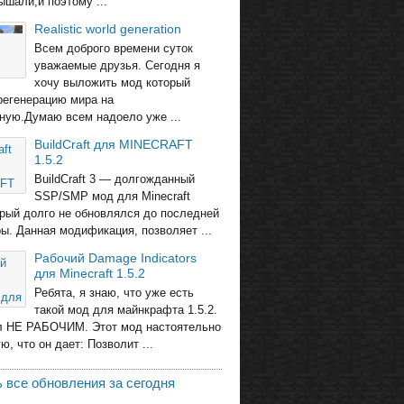
ышали,и поэтому ...
Realistic world generation
Всем доброго времени суток
уважаемые друзья. Сегодня я
хочу выложить мод который
регенерацию мира на
ную.Думаю всем надоело уже ...
BuildCraft для MINECRAFT
1.5.2
BuildCraft 3 — долгожданный
SSP/SMP мод для Minecraft
торый долго не обновлялся до последней
ры. Данная модификация, позволяет ...
Рабочий Damage Indicators
для Minecraft 1.5.2
Ребята, я знаю, что уже есть
такой мод для майнкрафта 1.5.2.
л НЕ РАБОЧИМ. Этот мод настоятельно
, что он дает: Позволит ...
 все обновления за сегодня