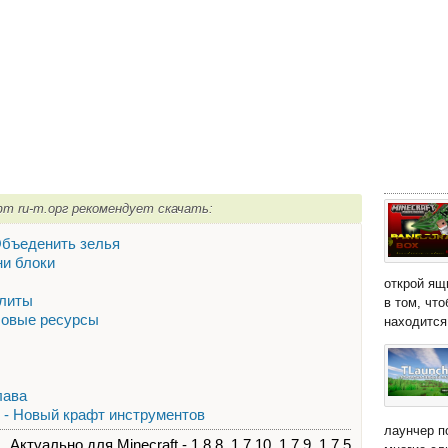
афт ru-m.орг рекомендует скачать:
 Объеденить зелья
ини блоки
открой ящ
плиты
в том, чт
 Новые ресурсы
находится 
 лава
Mod - Новый крафт инструментов
лаунчер п
Актуально для Minecraft - 1.8.8, 1.7.10, 1.7.9, 1.7.5