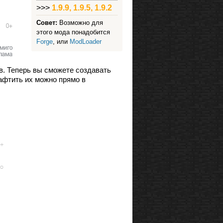
>>>
1.9.9, 1.9.5, 1.9.2
Совет:
Возможно для
этого мода понадобится
Forge
, или
ModLoader
ов. Теперь вы сможете создавать
афтить их можно прямо в