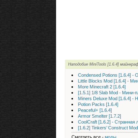
Наподобие MiniTools [1.6.4] майнкр
Condensed Potions [1.6.4] -
Little Blocks Mod [1.6.4] - М
More Minecraft 2 [1.6.4]
[1.5.1] 1/8 Slab Mod - Мини-
Miners Deluxe Mod [1.6.4] -
Potion Packs [1.6.4]
Peaceful+ [1.6.4]
Armor Smelter [1.7.2]
CoolCraft [1.6.2] - Странная
[1.6.2] Tinkers’ Construct 
Смотреть все -
моды