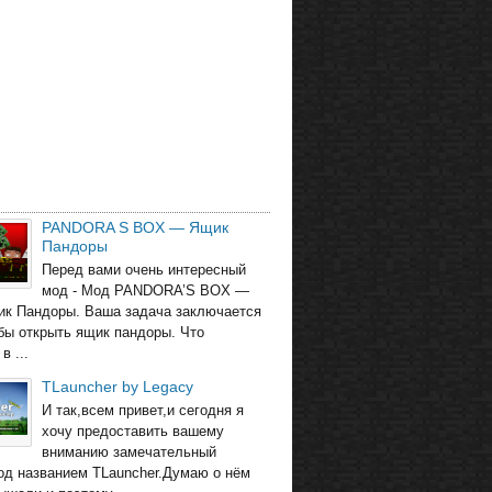
PANDORA S BOX — Ящик
Пандоры
Перед вами очень интересный
мод - Мод PANDORA’S BOX —
ик Пандоры. Ваша задача заключается
обы открыть ящик пандоры. Что
в ...
TLauncher by Legacy
И так,всем привет,и сегодня я
хочу предоставить вашему
вниманию замечательный
од названием TLauncher.Думаю о нём