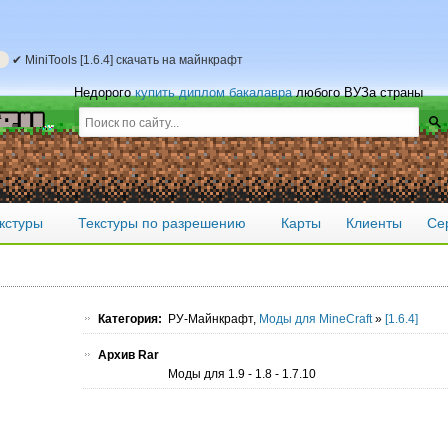
✔ MiniTools [1.6.4] скачать на майнкрафт
Недорого
купить диплом бакалавра
любого ВУЗа страны
кстуры
Текстуры по разрешению
Карты
Клиенты
Се
Категория:
РУ-Майнкрафт,
Моды для MineCraft
»
[1.6.4]
Архив Rar
Моды для 1.9 - 1.8 - 1.7.10