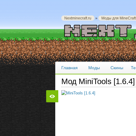
Nextminecraft.ru
»
Моды для MineCraft
Главная
Моды
Скины
Те
Мод MiniTools [1.6.4]