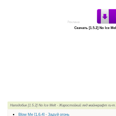
Скачать [1.5.2] No Ice 
Наподобие [1.5.2] No Ice Melt - Жаростойкий лед майнкрафт ru-
Blow Me [1.6.4] - Задуй огонь