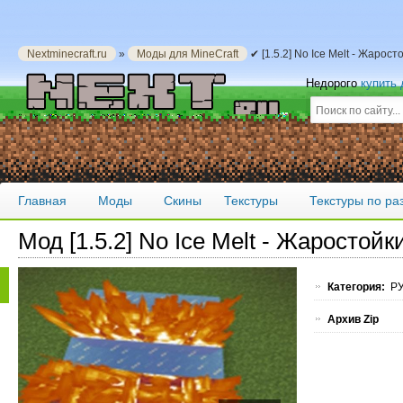
Nextminecraft.ru
»
Моды для MineCraft
✔ [1.5.2] No Ice Melt - Жарос
Недорого
купить
Главная
Моды
Скины
Текстуры
Текстуры по р
Мод [1.5.2] No Ice Melt - Жаростойк
Категория:
РУ
Архив Zip