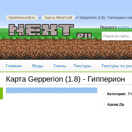
Nextminecraft.ru
»
Карты MineCraft
✔ Gepperion (1.8) - Гипперион с
Недорого
купить
Главная
Моды
Скины
Текстуры
Текстуры по р
Карта Gepperion (1.8) - Гипперион
Категория:
РУ
Архив Zip