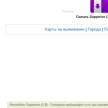
Скачать Gepperion 
Карты на выживание
|
Города
|
П
Наподобие Gepperion (1.8) - Гипперион майнкрафт ru-m.орг реком