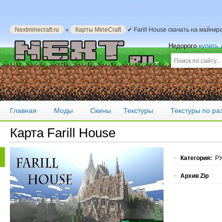
Nextminecraft.ru
»
Карты MineCraft
✔ Farill House скачать на майнкр
Недорого
купить
Главная
Моды
Скины
Текстуры
Текстуры по р
Карта Farill House
Категория:
РУ
Архив Zip