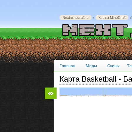
Nextminecraft.ru
»
Карты MineCraft
✔
Главная
Моды
Скины
Те
Карта Basketball - Б