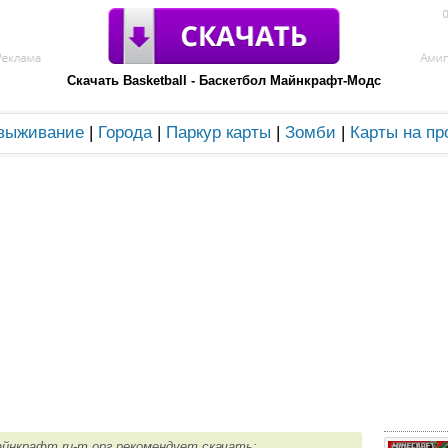
Скачать Basketball - Баскетбол Майнкрафт-Модс
 выживание
|
Города
|
Паркур карты
|
Зомби
|
Карты на пр
майнкрафт ru-m.орг рекомендует скачать: