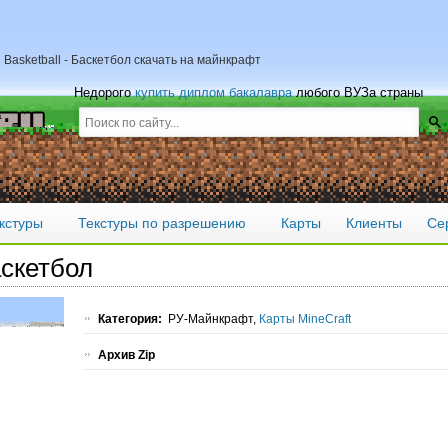
 Basketball - Баскетбол скачать на майнкрафт
Недорого
купить диплом бакалавра
любого ВУЗа страны
кстуры
Текстуры по разрешению
Карты
Клиенты
Се
аскетбол
Категория:
РУ-Майнкрафт,
Карты MineCraft
Архив Zip