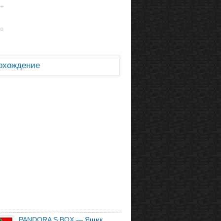
охождение
PANDORA S BOX — Ящик