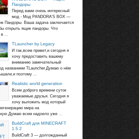
Пандоры
Перед вами очень интересный
мод - Мод PANDORA’S BOX —
ик Пандоры. Ваша задача заключается
обы открыть ящик пандоры. Что
в ...
TLauncher by Legacy
И так,всем привет,и сегодня я
хочу предоставить вашему
вниманию замечательный
од названием TLauncher.Думаю о нём
ышали,и поэтому ...
Realistic world generation
Всем доброго времени суток
уважаемые друзья. Сегодня я
хочу выложить мод который
регенерацию мира на
ную.Думаю всем надоело уже ...
BuildCraft для MINECRAFT
1.5.2
BuildCraft 3 — долгожданный