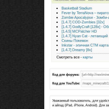
Basketball Stadium
Fever by TerraNova – пиратс
Zombie Apocalypse - Зомби
[1.4.7] COD-Zombies [32x]
[1.4.7] GodlyCraft [128x] - 
[1.4.5] MCPatcher HD
[1.4.7] Nyan Cat - летающий
Скины Покемон
Inkstar - эпичная CTM карта
[1.4.7] Dreamy [8x]
Смотреть все -
карты
Код для форума:
Код для YouTube:
Уважаемый пользователь, для удобст
и айпад (iPad, iPhone, Android). Для