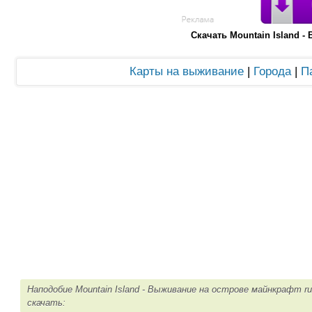
Скачать Mountain Island 
Карты на выживание
|
Города
|
П
Наподобие Mountain Island - Выживание на острове майнкрафт r
скачать: