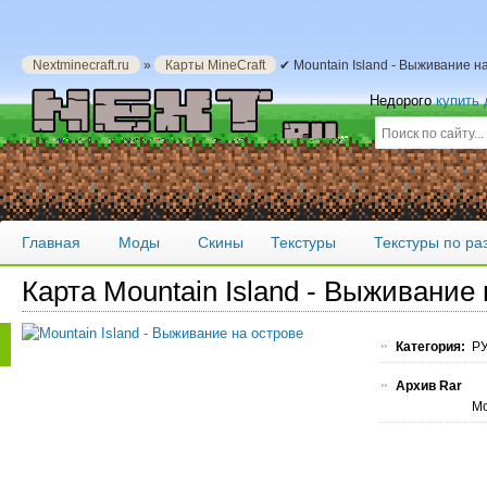
Nextminecraft.ru
»
Карты MineCraft
✔ Mountain Island - Выживание н
Недорого
купить
Главная
Моды
Скины
Текстуры
Текстуры по р
Карта Mountain Island - Выживание
Категория:
РУ
Архив Rar
Мо