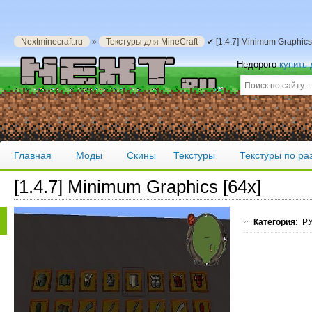
Nextminecraft.ru
»
Текстуры для MineCraft
✔ [1.4.7] Minimum Graphics
Недорого
купить
Главная
Моды
Скины
Текстуры
Текстуры по р
[1.4.7] Minimum Graphics [64x]
Категория:
РУ