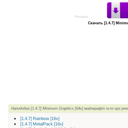
Скачать [1.4.7] Mini
Наподобие [1.4.7] Minimum Graphics [64x] майнкрафт ru-m.орг ре
[1.4.7] Rainbow [16x]
[1.4.7] MetalPack [16x]