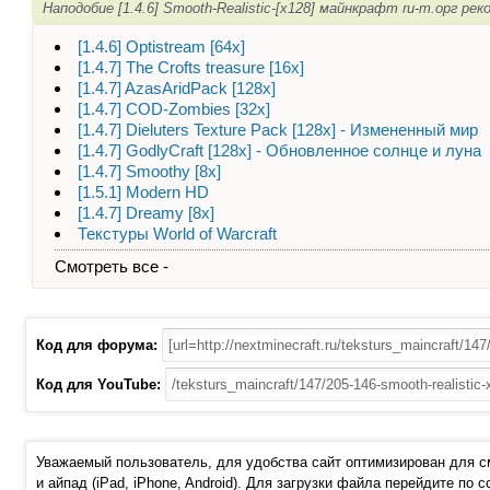
Наподобие [1.4.6] Smooth-Realistic-[x128] майнкрафт ru-m.орг ре
[1.4.6] Optistream [64x]
[1.4.7] The Crofts treasure [16x]
[1.4.7] AzasAridPack [128x]
[1.4.7] COD-Zombies [32x]
[1.4.7] Dieluters Texture Pack [128x] - Измененный мир
[1.4.7] GodlyCraft [128x] - Обновленное солнце и луна
[1.4.7] Smoothy [8x]
[1.5.1] Modern HD
[1.4.7] Dreamy [8x]
Текстуры World of Warcraft
Смотреть все -
Код для форума:
Код для YouTube:
Уважаемый пользователь, для удобства сайт оптимизирован для 
и айпад (iPad, iPhone, Android). Для загрузки файла перейдите по 