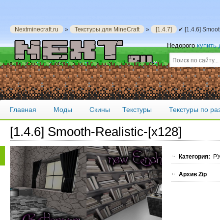
Nextminecraft.ru
»
Текстуры для MineCraft
»
[1.4.7]
✔ [1.4.6] Smoot
Недорого
купить
Главная
Моды
Скины
Текстуры
Текстуры по р
[1.4.6] Smooth-Realistic-[x128]
Категория:
РУ
Архив Zip