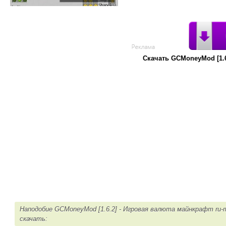
Скачать GCMoneyMod [1.6
Наподобие GCMoneyMod [1.6.2] - Игровая валюта майнкрафт ru-
скачать: