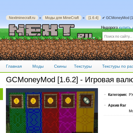
Nextminecraft.ru
»
Моды для MineCraft
»
[1.6.4]
✔ GCMoneyMod [1.6
Недорого
купить
Главная
Моды
Скины
Текстуры
Текстуры по р
GCMoneyMod [1.6.2] - Игровая вал
Категория:
РУ
Архив Rar
Мо