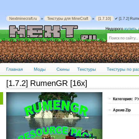
Nextminecraft.ru
»
Текстуры для MineCraft
»
[1.7.10]
✔ [1.7.2] Rum
Недорого
купить
Главная
Моды
Скины
Текстуры
Текстуры по р
[1.7.2] RumenGR [16x]
Категория:
РУ
Архив Zip