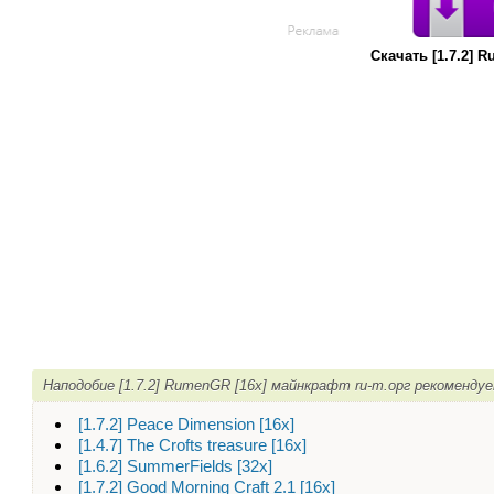
Скачать [1.7.2] 
Наподобие [1.7.2] RumenGR [16x] майнкрафт ru-m.орг рекоменду
[1.7.2] Peace Dimension [16x]
[1.4.7] The Crofts treasure [16x]
[1.6.2] SummerFields [32x]
[1.7.2] Good Morning Craft 2.1 [16x]