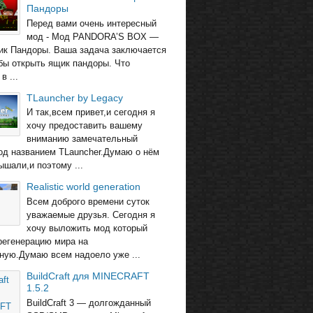
Пандоры
Перед вами очень интересный
мод - Мод PANDORA’S BOX —
ик Пандоры. Ваша задача заключается
обы открыть ящик пандоры. Что
в ...
TLauncher by Legacy
И так,всем привет,и сегодня я
хочу предоставить вашему
вниманию замечательный
од названием TLauncher.Думаю о нём
ышали,и поэтому ...
Realistic world generation
Всем доброго времени суток
уважаемые друзья. Сегодня я
хочу выложить мод который
регенерацию мира на
ную.Думаю всем надоело уже ...
BuildCraft для MINECRAFT
1.5.2
BuildCraft 3 — долгожданный