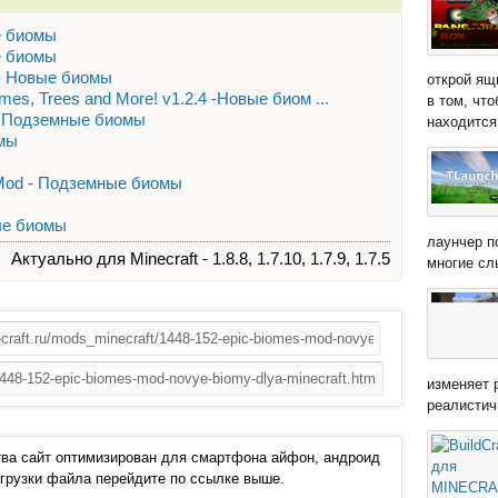
ые биомы
ые биомы
 - Новые биомы
открой ящ
iomes, Trees and More! v1.2.4 -Новые биом ...
в том, чт
 - Подземные биомы
находится 
омы
 Mod - Подземные биомы
вые биомы
лаунчер п
Актуально для Minecraft - 1.8.8, 1.7.10, 1.7.9, 1.7.5
многие сл
изменяет 
реалистич
ва сайт оптимизирован для смартфона айфон, андроид
 загрузки файла перейдите по ссылке выше.