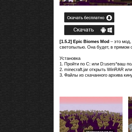
[1.5.2] Epic Biomes Mod
– это мод
светопылью. Она будет, в прямом 
Установка
1. Пройти по C: или D:users*ваш по
2. minecraft.jar открыть WinRAR или
3. Файлы из скачанного архива кинут