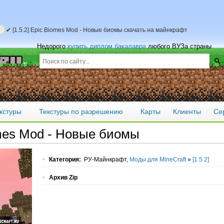
✔ [1.5.2] Epic Biomes Mod - Новые биомы скачать на майнкрафт
Недорого
купить диплом бакалавра
любого ВУЗа страны
кстуры
Текстуры по разрешению
Карты
Клиенты
Се
omes Mod - Новые биомы
Категория:
РУ-Майнкрафт,
Моды для MineCraft
»
[1.5.2]
Архив Zip