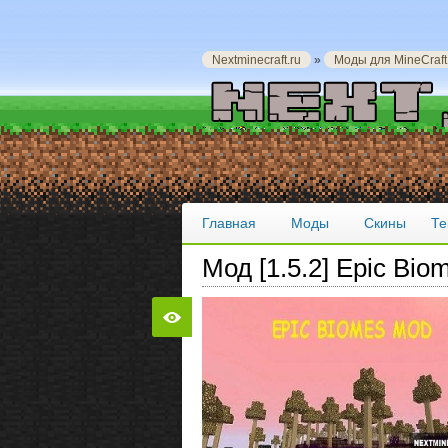
Nextminecraft.ru
»
Моды для MineCraft
Главная
Моды
Скины
Те
Мод [1.5.2] Epic Bi