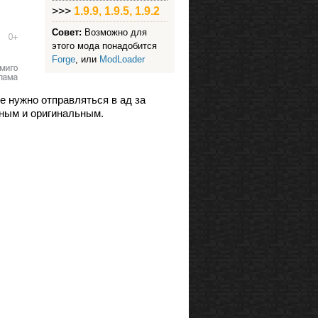
>>>
1.9.9, 1.9.5, 1.9.2
Совет:
Возможно для
этого мода понадобится
Forge
, или
ModLoader
е нужно отправляться в ад за
зным и оригинальным.