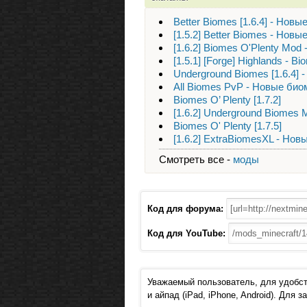
Better Biomes [1.6.4] - Нов
[1.5.2] Better Biomes - Нов
[1.6.2] Biomes O'Plenty Mod
[1.5.1] [Forge] Highlands - B
Underground Biomes [1.6.4]
All Biomes PvP - Новые би
Biomes O’ Plenty [1.7.2]
[1.6.2] Underground Biomes
Biomes O' Plenty [1.7.5]
[1.6.2] ExtraBiomesXL - Но
Смотреть все -
моды
Код для форума:
Код для YouTube:
Уважаемый пользователь, для удобст
и айпад (iPad, iPhone, Android). Для