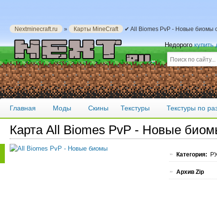
Nextminecraft.ru
»
Карты MineCraft
✔ All Biomes PvP - Новые биомы 
Недорого
купить
Главная
Моды
Скины
Текстуры
Текстуры по р
Карта All Biomes PvP - Новые био
Категория:
РУ
Архив Zip