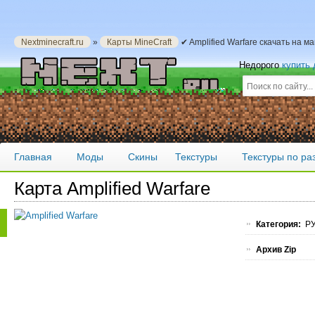
Nextminecraft.ru
»
Карты MineCraft
✔ Amplified Warfare скачать на м
Недорого
купить
Главная
Моды
Скины
Текстуры
Текстуры по р
Карта Amplified Warfare
Категория:
РУ
Архив Zip