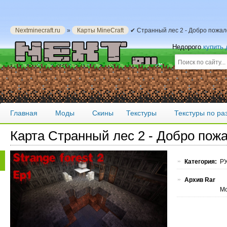
Nextminecraft.ru
»
Карты MineCraft
✔ Странный лес 2 - Добро пожал
Недорого
купить
Главная
Моды
Скины
Текстуры
Текстуры по р
Карта Странный лес 2 - Добро пож
Категория:
РУ
Архив Rar
Мо