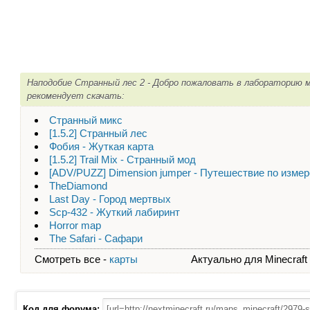
Наподобие Странный лес 2 - Добро пожаловать в лабораторию 
рекомендует скачать:
Странный микс
[1.5.2] Странный лес
Фобия - Жуткая карта
[1.5.2] Trail Mix - Странный мод
[ADV/PUZZ] Dimension jumper - Путешествие по изме
TheDiamond
Last Day - Город мертвых
Scp-432 - Жуткий лабиринт
Horror map
The Safari - Сафари
Смотреть все -
карты
Актуально для Minecraft - 
Код для форума: