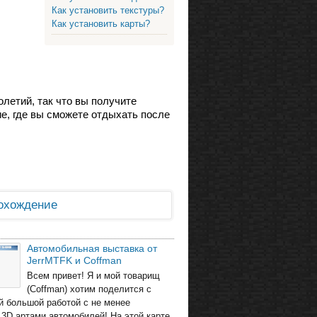
Как установить текстуры?
Как установить карты?
олетий, так что вы получите
ие, где вы сможете отдыхать после
охождение
Автомобильная выставка от
JerrMTFK и Coffman
Всем привет! Я и мой товарищ
(Coffman) хотим поделится с
й большой работой с не менее
3D артами автомобилей! На этой карте