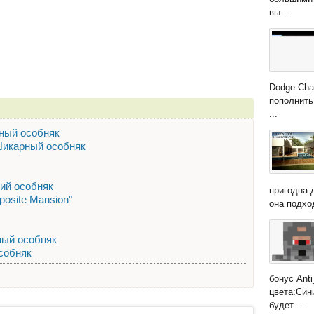
вы ...
Dodge Cha
пополнить
...
рный особняк
 Шикарный особняк
кий особняк
пригодна 
osite Mansion"
она подход
шный особняк
собняк
бонус Anti
цвета:Син
будет ...