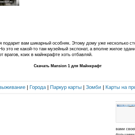
ая подарит вам шикарный особняк. Этому дому уже несколько ст
о это не какой-то там музейный экспонат, а вполне жилое здан
т врагов, коих в майнкрафте хоть отбавляй.
Скачать Mansion 1 для Майнкрафт
 выживание
|
Города
|
Паркур карты
|
Зомби
|
Карты на пр
вами свое
большими 