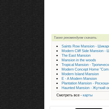
Также рекомендуем скачать:
Saints Row Mansion - Шика
Modern Cliff Side Mansion -
The East Mansion
Mansion in the woods
Tropical Mansion - Тропичес
Modern Concept Home "Comp
Modern Island Mansion
E - A Modern Mansion
Plantation Mansion - Роско
Haunted Mansion - Жуткий о
Смотреть все -
карты