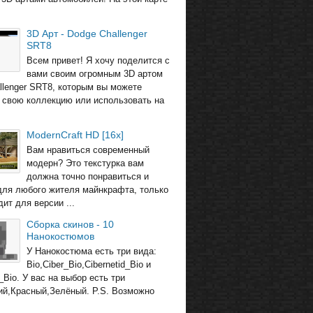
3D Арт - Dodge Challenger
SRT8
Всем привет! Я хочу поделится с
вами своим огромным 3D артом
llenger SRT8, которым вы можете
 свою коллекцию или использовать на
ModernCraft HD [16x]
Вам нравиться современный
модерн? Это текстурка вам
должна точно понравиться и
для любого жителя майнкрафта, только
ит для версии ...
Сборка скинов - 10
Нанокостюмов
У Нанокостюма есть три вида:
Bio,Ciber_Bio,Cibernetid_Bio и
_Bio. У вас на выбор есть три
ий,Красный,Зелёный. P.S. Возможно