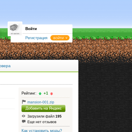
Войти
Регистрация
ВОЙТИ
рвера
Рейтинг:
+1
mansion-001.zip
Загрузили файл
195
Еще нет отзывов
Как установить моды?