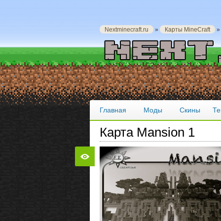
Nextminecraft.ru
»
Карты MineCraft
»
Главная
Моды
Скины
Те
Карта Mansion 1