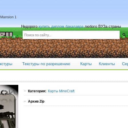
 Mansion 1
Недорого
купить диплом бакалавра
любого ВУЗа страны
кстуры
Текстуры по разрешению
Карты
Клиенты
Се
Категория:
Карты MineCraft
Архив Zip