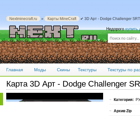
Nextminecraft.ru
»
Карты MineCraft
✔ 3D Арт - Dodge Challenger SRT
Недорого
купить
Главная
Моды
Скины
Текстуры
Текстуры по р
Карта 3D Арт - Dodge Challenger S
Категория:
РУ
Архив Zip