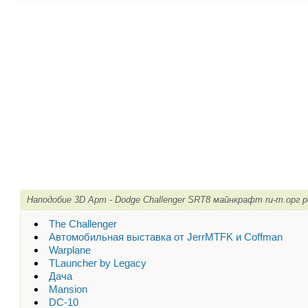
Наподобие 3D Арт - Dodge Challenger SRT8 майнкрафт ru-m.орг 
The Challenger
Автомобильная выставка от JerrMTFK и Coffman
Warplane
TLauncher by Legacy
Дача
Mansion
DC-10