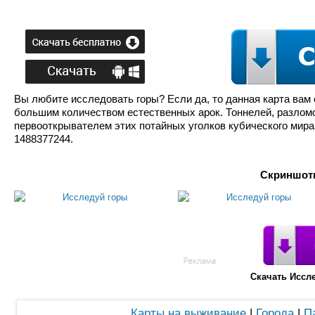
Вы любите исследовать горы? Если да, то данная карта вам 
большим количеством естественных арок. Тоннелей, разломов
первооткрывателем этих потайных уголков кубического мира. 
1488377244.
Скриншоты
Скачать Иссл
Карты на выживание
|
Города
|
П