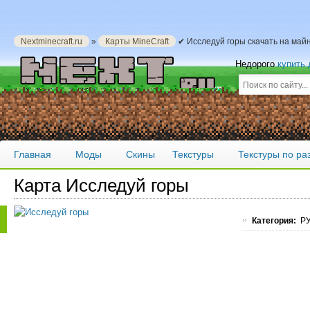
Nextminecraft.ru
»
Карты MineCraft
✔ Исследуй горы скачать на май
Недорого
купить
Главная
Моды
Скины
Текстуры
Текстуры по р
Карта Исследуй горы
Категория:
РУ