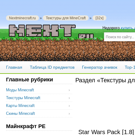
Nextminecraft.ru
»
Текстуры для MineCraft
»
[32x]
Недорого
купить
Главная
Таблица ID предметов
Генератор ачивок
Top-
Главные рубрики
Раздел «Текстуры дл
Моды Minecraft
Текстуры Minecraft
Карты Minecraft
Скины Minecraft
Майнкрафт PE
Star Wars Pack [1.8