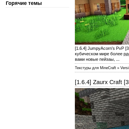
Горячие темы
[1.6.4] JumpyAcorn’s PvP [
кубическом мире более рд
вами новые пейзаы, ...
Текстуры для MineCraft » Versi
[1.6.4] Zaurx Craft [