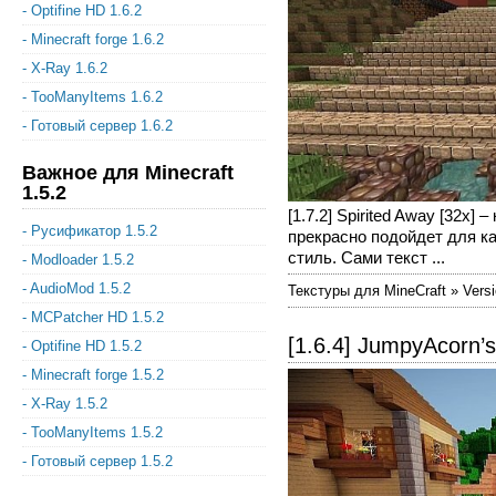
- Optifine HD 1.6.2
- Minecraft forge 1.6.2
- X-Ray 1.6.2
- TooManyItems 1.6.2
- Готовый сервер 1.6.2
Важное для Minecraft
1.5.2
[1.7.2] Spirited Away [32x
- Русификатор 1.5.2
прекрасно подойдет для ка
стиль. Сами текст ...
- Modloader 1.5.2
- AudioMod 1.5.2
Текстуры для MineCraft » Versi
- MCPatcher HD 1.5.2
[1.6.4] JumpyAcorn’s
- Optifine HD 1.5.2
- Minecraft forge 1.5.2
- X-Ray 1.5.2
- TooManyItems 1.5.2
- Готовый сервер 1.5.2