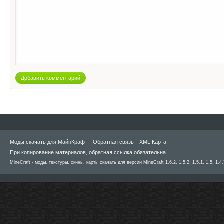
Добавить комментарий
Моды скачать для МайнКрафт
Обратная связь
XML Карта
При копирование материалов, обратная ссылка обязательна
MineCraft - моды, текстуры, скины, карты скачать для версии MineCraft 1.6.2, 1.5.2, 1.5.1, 1.5, 1.4.