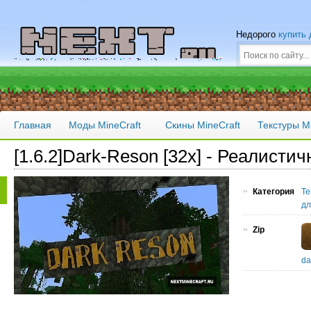
Недорого
купить
Главная
Моды MineCraft
Скины MineCraft
Текстуры Mi
[1.6.2]Dark-Reson [32x] - Реалисти
Категория
Те
дл
Zip
da