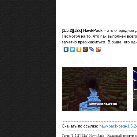
[1.5.2][32x] HawkPack
– это очередное 
Несмотря на то, что пак выполнен всег
заметно преобразиться. В обще, его одн
Скачать по ссылке:
hawkpack-beta-1.5.2-
Теги: [1.5.2][32x] HawkPack - Красивый текстур пак,