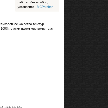
работал без ошибок,
установите -
MCPatcher
еликолепное качество текстур.
 100%, с этим паком мир вокруг вас
2, 1.5.1, 1.5, 1.4.7