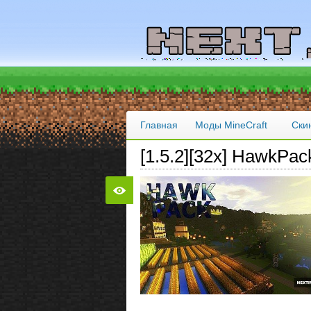
Главная
Моды MineCraft
Ски
[1.5.2][32x] HawkPac