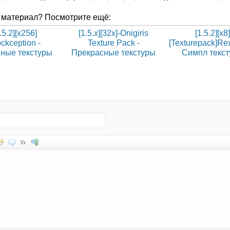
 материал? Посмотрите ещё:
.5.2][x256]
[1.5.x][32x]-Onigiris
[1.5.2][x8
ckception -
Texture Pack -
[Texturepack]Rex
ные текстуры
Прекрасные текстуры
Симпл текс