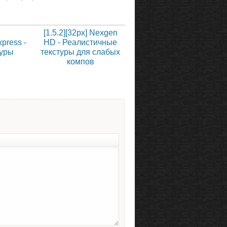
]
[1.5.2][32px] Nexgen
press -
HD - Реалистичные
туры
текстуры для слабых
компов