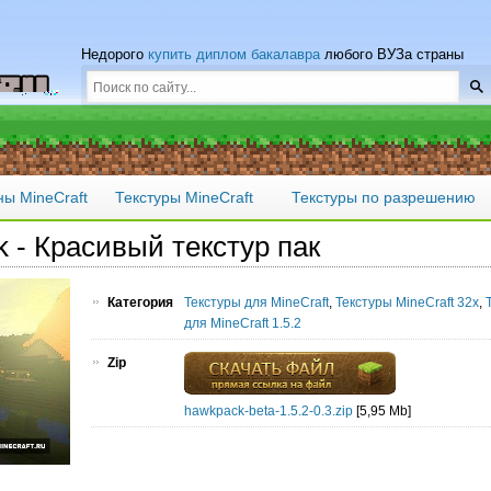
Недорого
купить диплом бакалавра
любого ВУЗа страны
ны MineCraft
Текстуры MineCraft
Текстуры по разрешению
k - Красивый текстур пак
Категория
Текстуры для MineCraft
,
Текстуры MineCraft 32x
,
для MineCraft 1.5.2
Zip
hawkpack-beta-1.5.2-0.3.zip
[5,95 Mb]