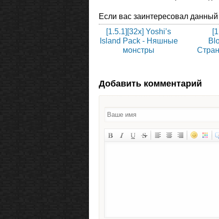
Если вас заинтересовал данный
[1.5.1][32x] Yoshi’s
[1
Island Pack - Няшные
Blo
монстры
Стран
Добавить комментарий