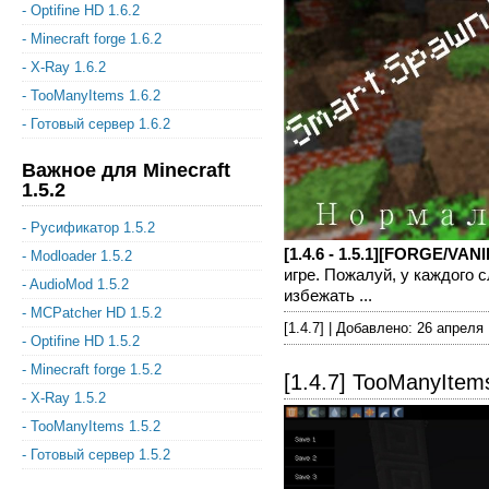
- Optifine HD 1.6.2
- Minecraft forge 1.6.2
- X-Ray 1.6.2
- TooManyItems 1.6.2
- Готовый сервер 1.6.2
Важное для Minecraft
1.5.2
- Русификатор 1.5.2
[1.4.6 - 1.5.1][FORGE/VA
- Modloader 1.5.2
игре. Пожалуй, у каждого с
- AudioMod 1.5.2
избежать ...
- MCPatcher HD 1.5.2
[1.4.7] | Добавлено: 26 апреля
- Optifine HD 1.5.2
- Minecraft forge 1.5.2
[1.4.7] TooManyItem
- X-Ray 1.5.2
- TooManyItems 1.5.2
- Готовый сервер 1.5.2