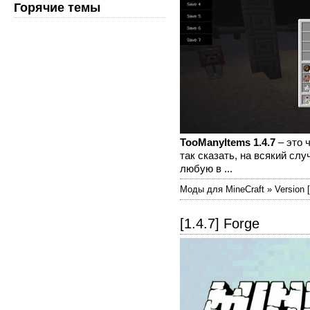
Горячие темы
TooManyItems 1.4.7
– это 
так сказать, на всякий сл
любую в ...
Моды для MineCraft » Version [
[1.4.7] Forge