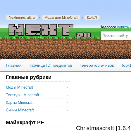
Nextminecraft.ru
»
Моды для MineCraft
»
[1.4.7]
Недорого
купить
Главная
Таблица ID предметов
Генератор ачивок
Top-
Главные рубрики
Моды Minecraft
Текстуры Minecraft
Карты Minecraft
Скины Minecraft
Майнкрафт PE
Christmascraft [1.6.