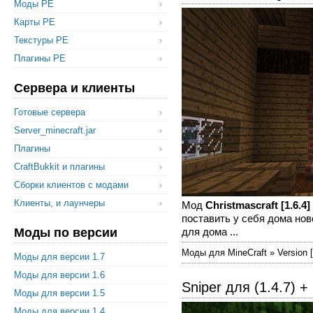
Моды PE
Карты PE
Текстуры PE
Плагины PE
Сервера и клиенты
Готовые сервера
Server_minecraft.jar
Плагины
CraftBukkit и плагины
Сборки клиентов с модами
Клиенты, и лаунчеры
Мод
Christmascraft [1.6.4]
поставить у себя дома нов
Моды по версии
для дома ...
Моды для MineCraft » Version [1
Моды для версии 1.7
Моды для версии 1.6
Sniper для (1.4.7) 
Моды для версии 1.5
Моды для версии 1.4