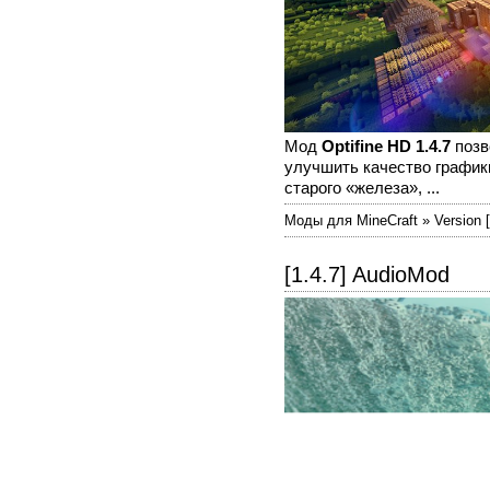
Мод
Optifine HD 1.4.7
позв
улучшить качество график
старого «железа», ...
Моды для MineCraft » Version [
[1.4.7] AudioMod