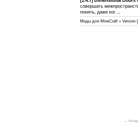
[1.4.7] Dimensional Doors 
совершать межпространств
понять, даже ког ...
Моды для MineCraft » Version [
← Наза