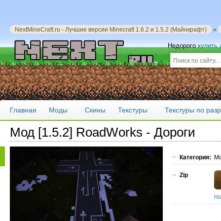
NextMineCraft.ru - Лучшие версии Minecraft 1.6.2 и 1.5.2 (Майнкрафт)
»
Недорого
купить
Главная
Моды
Скины
Текстуры
Текстуры по ра
Мод [1.5.2] RoadWorks - Дороги
Категория:
Мо
Zip
ro