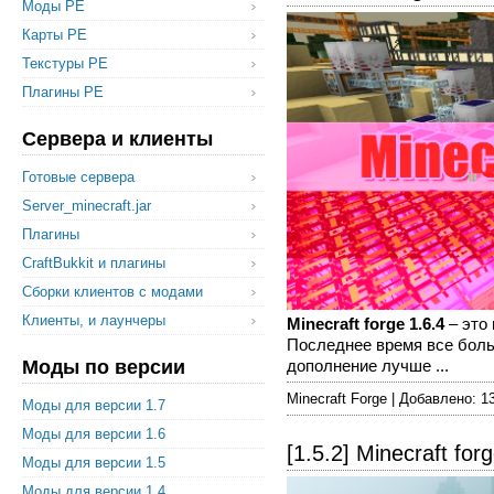
Моды PE
Карты PE
Текстуры PE
Плагины PE
Сервера и клиенты
Готовые сервера
Server_minecraft.jar
Плагины
CraftBukkit и плагины
Сборки клиентов с модами
Клиенты, и лаунчеры
Minecraft forge 1.6.4
– это 
Последнее время все больш
Моды по версии
дополнение лучше ...
Minecraft Forge | Добавлено: 1
Моды для версии 1.7
Моды для версии 1.6
[1.5.2] Minecraft for
Моды для версии 1.5
Моды для версии 1.4