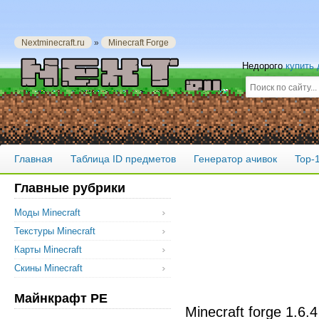
Nextminecraft.ru
»
Minecraft Forge
Недорого
купить
Главная
Таблица ID предметов
Генератор ачивок
Top-
Главные рубрики
Моды Minecraft
Текстуры Minecraft
Карты Minecraft
Скины Minecraft
Майнкрафт PE
Minecraft forge 1.6.4