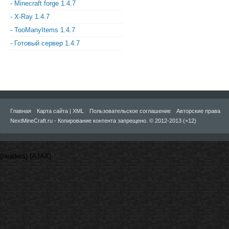
- Minecraft forge 1.4.7
- X-Ray 1.4.7
- TooManyItems 1.4.7
- Готовый сервер 1.4.7
Главная
Карта сайта | XML
Пользовательское соглашение
Авторские права
NextMineCraft.ru - Копирование контента запрещено. © 2012-2013 (+12)
{headers} {AJAX}