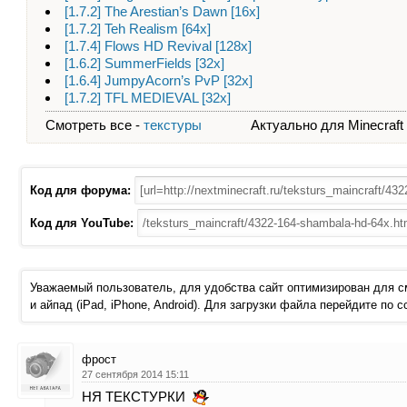
[1.7.2] The Arestian’s Dawn [16х]
[1.7.2] Teh Realism [64x]
[1.7.4] Flows HD Revival [128х]
[1.6.2] SummerFields [32x]
[1.6.4] JumpyAcorn’s PvP [32x]
[1.7.2] TFL MEDIEVAL [32х]
Смотреть все -
текстуры
Актуально для Minecraft - 
Код для форума:
Код для YouTube:
Уважаемый пользователь, для удобства сайт оптимизирован для 
и айпад (iPad, iPhone, Android). Для загрузки файла перейдите по 
фрост
27 сентября 2014 15:11
НЯ ТЕКСТУРКИ