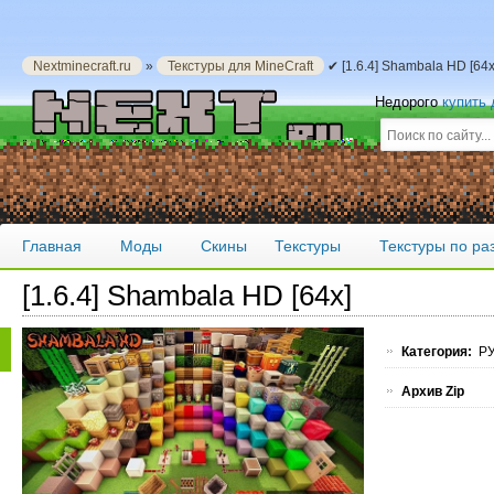
Nextminecraft.ru
»
Текстуры для MineCraft
✔ [1.6.4] Shambala HD [64
Недорого
купить
Главная
Моды
Скины
Текстуры
Текстуры по р
[1.6.4] Shambala HD [64x]
Категория:
РУ
Архив Zip