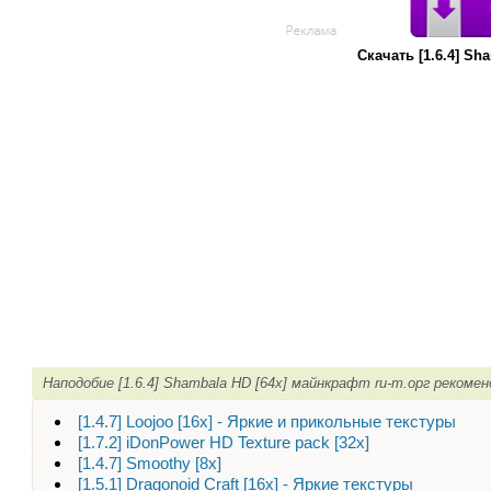
Скачать [1.6.4] S
Наподобие [1.6.4] Shambala HD [64x] майнкрафт ru-m.орг рекоме
[1.4.7] Loojoo [16x] - Яркие и прикольные текстуры
[1.7.2] iDonPower HD Texture pack [32x]
[1.4.7] Smoothy [8x]
[1.5.1] Dragonoid Craft [16x] - Яркие текстуры