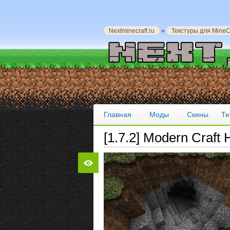
Nextminecraft.ru
»
Текстуры для MineCr
Главная
Моды
Скины
Те
[1.7.2] Modern Craft 