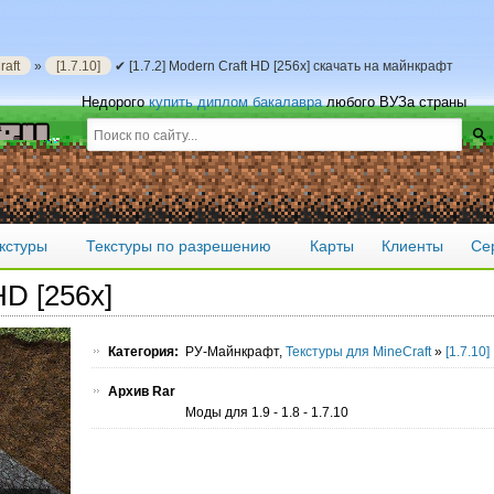
aft
»
[1.7.10]
✔ [1.7.2] Modern Craft HD [256х] скачать на майнкрафт
Недорого
купить диплом бакалавра
любого ВУЗа страны
кстуры
Текстуры по разрешению
Карты
Клиенты
Се
HD [256х]
Категория:
РУ-Майнкрафт,
Текстуры для MineCraft
»
[1.7.10]
Архив Rar
Моды для 1.9 - 1.8 - 1.7.10