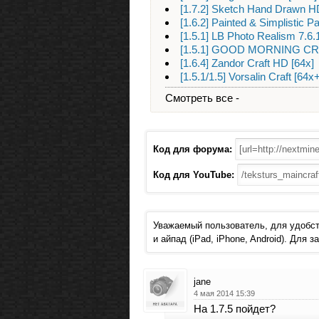
[1.7.2] Sketch Hand Drawn H
[1.6.2] Painted & Simplistic P
[1.5.1] LB Photo Realism 7.6.
[1.5.1] GOOD MORNING CRA
[1.6.4] Zandor Craft HD [64x]
[1.5.1/1.5] Vorsalin Craft [64
Смотреть все -
Код для форума:
Код для YouTube:
Уважаемый пользователь, для удобст
и айпад (iPad, iPhone, Android). Для
jane
4 мая 2014 15:39
На 1.7.5 пойдет?