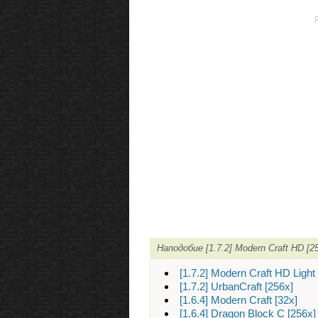
Наподобие [1.7.2] Modern Craft HD 
[1.7.2] Modern Craft HD Light
[1.7.2] UrbanCraft [256х]
[1.6.4] Modern Craft [32х]
[1.6.4] Dragon Block C [256х]