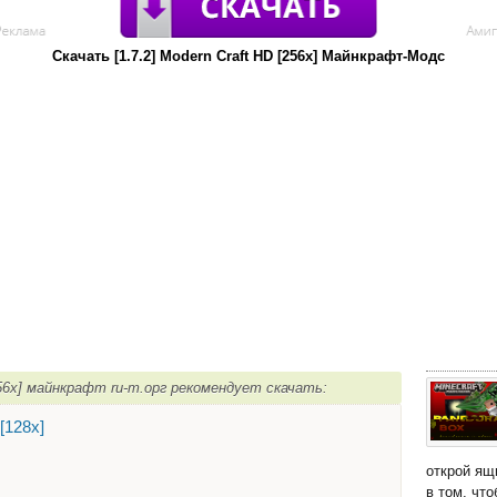
Скачать [1.7.2] Modern Craft HD [256х] Майнкрафт-Модс
[256х] майнкрафт ru-m.орг рекомендует скачать:
 [128х]
открой ящ
в том, чт