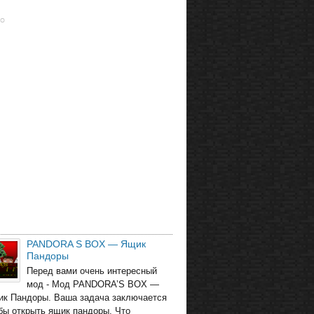
PANDORA S BOX — Ящик
Пандоры
Перед вами очень интересный
мод - Мод PANDORA’S BOX —
ик Пандоры. Ваша задача заключается
обы открыть ящик пандоры. Что