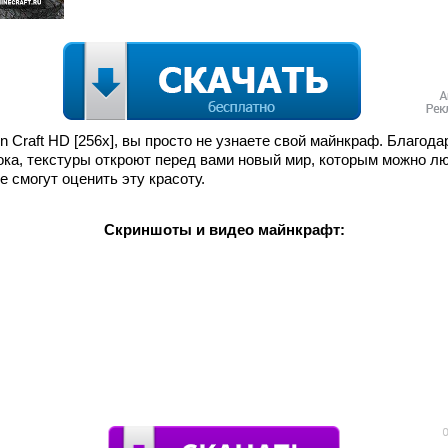
rn Craft HD [256х], вы просто не узнаете свой майнкраф. Благод
ока, текстуры откроют перед вами новый мир, которым можно л
 смогут оценить эту красоту.
Скриншоты и видео майнкрафт: