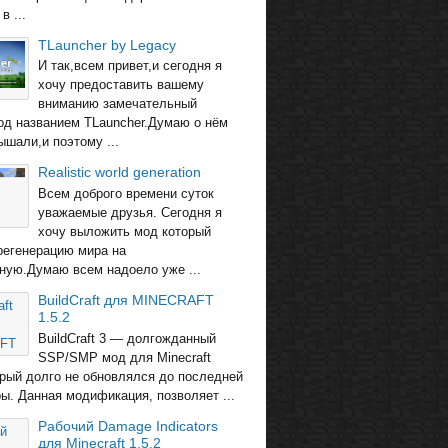
в ...
TLauncher by Legacy
И так,всем привет,и сегодня я
хочу предоставить вашему
вниманию замечательный
од названием TLauncher.Думаю о нём
ышали,и поэтому ...
Realistic world generation
Всем доброго времени суток
уважаемые друзья. Сегодня я
хочу выложить мод который
регенерацию мира на
ную.Думаю всем надоело уже ...
BuildCraft для MINECRAFT
1.5.2
BuildCraft 3 — долгожданный
SSP/SMP мод для Minecraft
торый долго не обновлялся до последней
ры. Данная модификация, позволяет ...
Рабочий Damage Indicators
для Minecraft 1.5.2