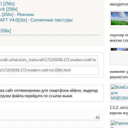
D [256х]
находится 
ack [256х]
1 [256х] - Реализм
FT V4.0[16x] - Солнечные текстуры
x+256x]
лаунчер п
многие сл
изменяет 
реалистич
ва сайт оптимизирован для смартфона айфон, андроид
 загрузки файла перейдите по ссылке выше.
1.5.2, ко
версии иг
#1