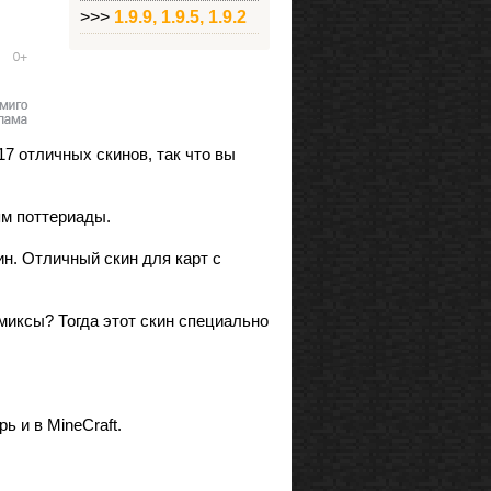
>>>
1.9.9, 1.9.5, 1.9.2
7 отличных скинов, так что вы
ям поттериады.
н. Отличный скин для карт с
миксы? Тогда этот скин специально
 и в MineCraft.