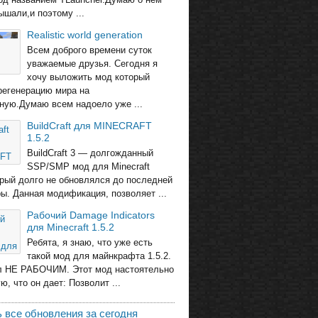
ышали,и поэтому ...
Realistic world generation
Всем доброго времени суток
уважаемые друзья. Сегодня я
хочу выложить мод который
регенерацию мира на
ную.Думаю всем надоело уже ...
BuildCraft для MINECRAFT
1.5.2
BuildCraft 3 — долгожданный
SSP/SMP мод для Minecraft
торый долго не обновлялся до последней
ры. Данная модификация, позволяет ...
Рабочий Damage Indicators
для Minecraft 1.5.2
Ребята, я знаю, что уже есть
такой мод для майнкрафта 1.5.2.
л НЕ РАБОЧИМ. Этот мод настоятельно
, что он дает: Позволит ...
 все обновления за сегодня