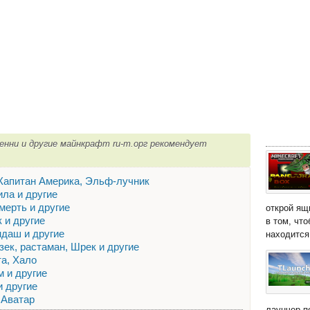
Кенни и другие майнкрафт ru-m.орг рекомендует
 Капитан Америка, Эльф-лучник
ила и другие
мерть и другие
открой ящ
 и другие
в том, чт
ндаш и другие
находится 
зек, растаман, Шрек и другие
та, Хало
м и другие
и другие
 Аватар
лаунчер п