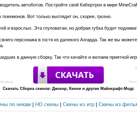
одитель автоботов. Постройте свой Кибертрон в мире MineCraf
 покемонов. Вот только выглядит он, скорее, грозно.
ей и взрослых. Эта глуповатая, но добрая губка будет поднимат
своего персонажа в гостя из далекого Азгарда. Так же вы может
а.
шедших в данную сборку. Так что качайте и желаем приятной игр
Скачать Сборка скинов: Джокер, Кенни и другие Майнкрафт-Модс
ины по никам
|
HD скины
|
Скины из игр
|
Скины из филь