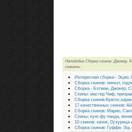
Наподобие Сборка скинов: Джокер, 
скачать:
Интересная сборка - Эцио,
Сборка скинов: нянкэт, годз
Сборка - Бэтман, Джокер, С
Скины: мастер Чиф, призрак
Сборка скинов:Кратос,кара
17 качественных скинов: Ай
Сборка скинов: Марио, Сан
Скины: кунг-фу панда, вено
10 скинов: качок, Dj курица 
Сборка скинов: Гуффи, Эш,