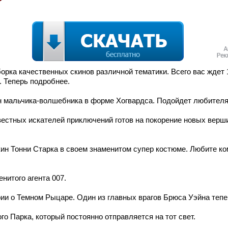
рка качественных скинов различной тематики. Всего вас ждет 1
. Теперь подробнее.
ин мальчика-волшебника в форме Хогвардса. Подойдет любител
естных искателей приключений готов на покорение новых верши
ин Тонни Старка в своем знаменитом супер костюме. Любите ко
нитого агента 007.
и о Темном Рыцаре. Один из главных врагов Брюса Уэйна теперь
о Парка, который постоянно отправляется на тот свет.