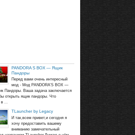
PANDORA S BOX — Ящик
Пандоры
Перед вами очень интересный
мод - Мод PANDORA’S BOX —
ик Пандоры. Ваша задача заключается
обы открыть ящик пандоры. Что
в ...
TLauncher by Legacy
И так,всем привет,и сегодня я
хочу предоставить вашему
вниманию замечательный
од названием TLauncher.Думаю о нём