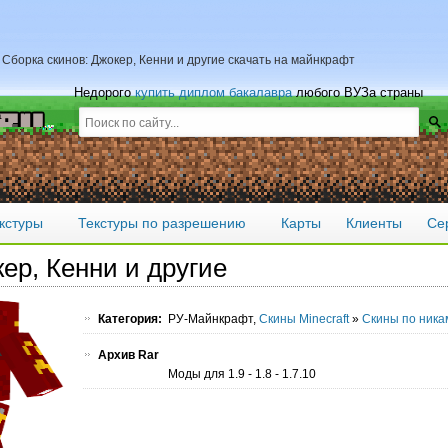
Сборка скинов: Джокер, Кенни и другие скачать на майнкрафт
Недорого
купить диплом бакалавра
любого ВУЗа страны
кстуры
Текстуры по разрешению
Карты
Клиенты
Се
ер, Кенни и другие
Категория:
РУ-Майнкрафт,
Скины Minecraft
»
Скины по ника
Архив Rar
Моды для 1.9 - 1.8 - 1.7.10