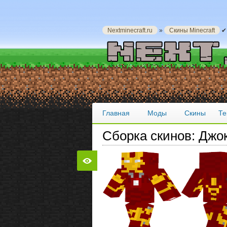
Nextminecraft.ru
»
Скины Minecraft
✔ 
Главная
Моды
Скины
Те
Сборка скинов: Джок