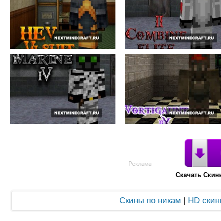
Скачать Скины
Скины по никам
|
HD скин