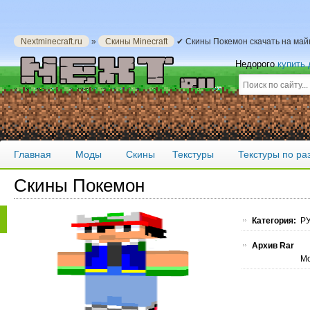
Nextminecraft.ru
»
Скины Minecraft
✔ Скины Покемон скачать на ма
Недорого
купить
Главная
Моды
Скины
Текстуры
Текстуры по р
Скины Покемон
Категория:
РУ
Архив Rar
Мо