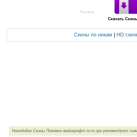
Скачать Скин
Скины по никам
|
HD скин
Наподобие Скины Покемон майнкрафт ru-m.орг рекомендует ска