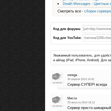
Death Messages - Цветные
Смотреть все -
сборки сервер
Код для форума:
Код для YouTube:
Уважаемый пользователь, для удобст
и айпад (iPad, iPhone, Android). Для
serega
30 апреля 2014 14:42
Сервер СУПЕР! всегда
Мисти
29 августа 2014 18:12
Сервер просто шикарный