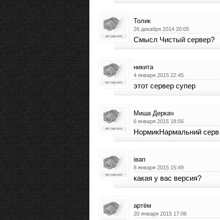
Толик
26 декабря 2014 20:05
Cмысл Чистый сервер?
никита
4 января 2015 22:45
этот сервер супер
Миша Деркач
6 января 2015 18:56
НормикНармальний серв 
івап
8 января 2015 15:49
какая у вас версия?
артём
20 января 2015 17:06