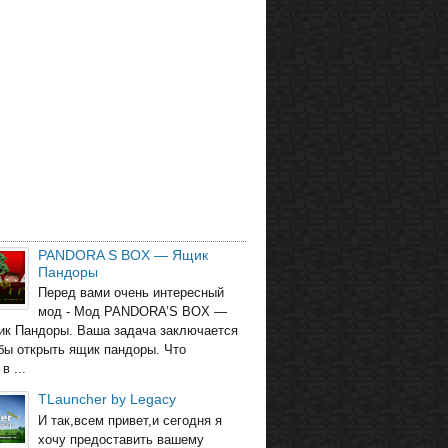
PANDORA S BOX — Ящик
Пандоры
Перед вами очень интересный
мод - Мод PANDORA’S BOX —
ик Пандоры. Ваша задача заключается
обы открыть ящик пандоры. Что
в ...
TLauncher by Legacy
И так,всем привет,и сегодня я
хочу предоставить вашему