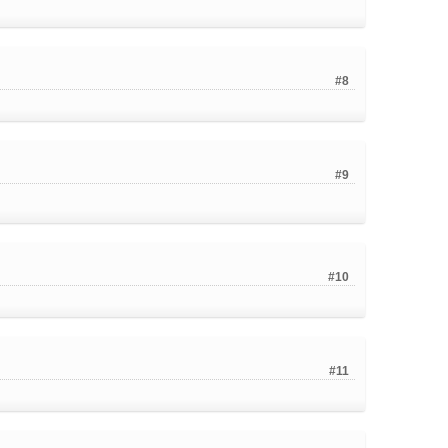
#8
#9
#10
#11