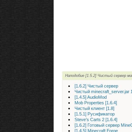
Наподобие [1.5.2] Чистый сервер м
[1.6.2] Чистый сервер
Чистый minecraft_server.jar 
[1.4.5] AudioMod
Mob Properties [1.6.4]
Чистый клиент [1.8]
[1.5.1] Русификатор
Steve’s Carts 2 [1.6.4]
[1.6.2] Готовый сервер MineC
[1.4.5] Minecraft Forge