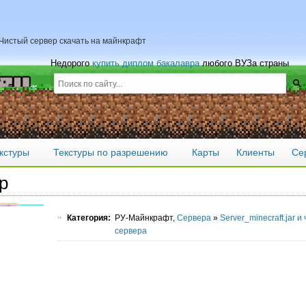
] Чистый сервер скачать на майнкрафт
Недорого
купить диплом бакалавра
любого ВУЗа страны
кстуры
Текстуры по разрешению
Карты
Клиенты
Се
р
Категория:
РУ-Майнкрафт,
Сервера
»
Server_minecraft.jar и
сервера