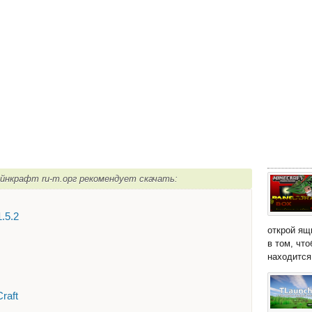
айнкрафт ru-m.орг рекомендует скачать:
1.5.2
открой ящ
в том, чт
находится 
raft