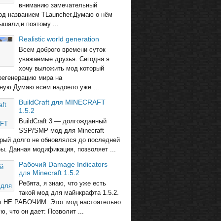
вниманию замечательный
од названием TLauncher.Думаю о нём
ышали,и поэтому ...
Realistic world generation
Всем доброго времени суток
уважаемые друзья. Сегодня я
хочу выложить мод который
регенерацию мира на
ную.Думаю всем надоело уже ...
BuildCraft для MINECRAFT
1.5.2
BuildCraft 3 — долгожданный
SSP/SMP мод для Minecraft
торый долго не обновлялся до последней
ры. Данная модификация, позволяет ...
Рабочий Damage Indicators
для Minecraft 1.5.2
Ребята, я знаю, что уже есть
такой мод для майнкрафта 1.5.2.
л НЕ РАБОЧИМ. Этот мод настоятельно
, что он дает: Позволит ...