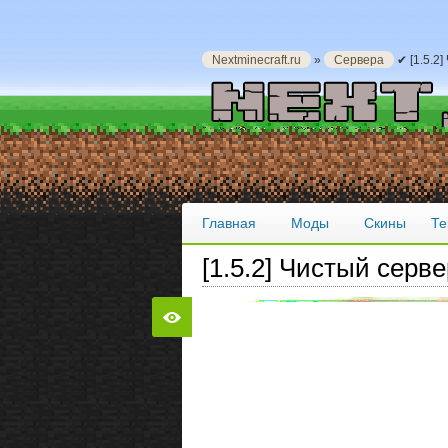
Nextminecraft.ru
»
Сервера
✔ [1.5.2
Главная
Моды
Скины
Те
[1.5.2] Чистый серве