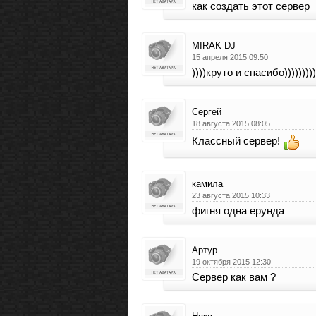
как создать этот сервер
MIRAK DJ
15 апреля 2015 09:50
))))круто и спасибо)))))))))
Сергей
18 августа 2015 08:05
Классный сервер!
камила
23 августа 2015 10:33
фигня одна ерунда
Артур
19 октября 2015 12:30
Сервер как вам ?