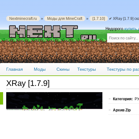
Nextminecraft.ru
»
Моды для MineCraft
»
[1.7.10]
✔ XRay [1.7.9] с
Недорого
купить
Главная
Моды
Скины
Текстуры
Текстуры по р
XRay [1.7.9]
Категория:
РУ
Архив Zip