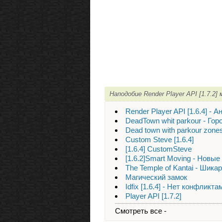
Наподобие Render Player API [1.7.2
Render Player API [1.6.4] - А
DeadTown whit parkour - Гор
Dead town with parkour zone
Custom Steve [1.6.4]
[1.6.4] CustomSteve
[1.6.2]Smart Moving - Новы
The Temple of Kantai - Шик
Магический замок
Idfix [1.6.4] - Нет конфликта
Player API [1.7.2]
Смотреть все -