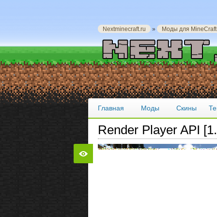
Nextminecraft.ru
»
Моды для MineCraft
Главная
Моды
Скины
Те
Render Player API [1.