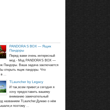
PANDORA S BOX — Ящик
Пандоры
Перед вами очень интересный
мод - Мод PANDORA’S BOX —
ик Пандоры. Ваша задача заключается
обы открыть ящик пандоры. Что
в ...
TLauncher by Legacy
И так,всем привет,и сегодня я
хочу предоставить вашему
вниманию замечательный
од названием TLauncher.Думаю о нём
ышали,и поэтому ...