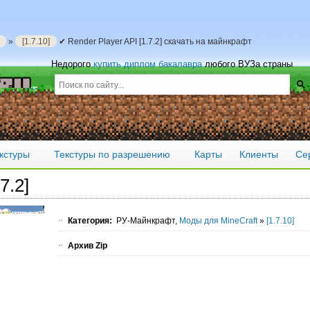
»
[1.7.10]
✔ Render Player API [1.7.2] скачать на майнкрафт
Недорого
купить диплом бакалавра
любого ВУЗа страны
кстуры
Текстуры по разрешению
Карты
Клиенты
Се
7.2]
Категория:
РУ-Майнкрафт,
Моды для MineCraft
»
[1.7.10]
Архив Zip