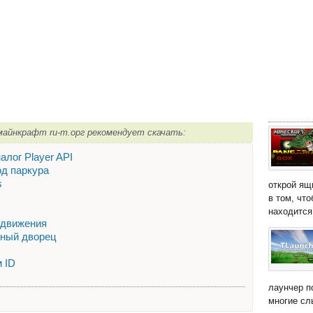
] майнкрафт ru-m.орг рекомендует скачать:
налог Player API
од паркура
s
открой ящ
в том, чт
находится 
е движения
арный дворец
м ID
лаунчер п
многие сл