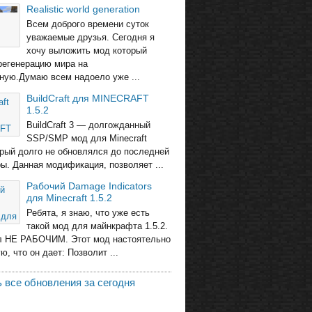
Realistic world generation
Всем доброго времени суток
уважаемые друзья. Сегодня я
хочу выложить мод который
регенерацию мира на
ную.Думаю всем надоело уже ...
BuildCraft для MINECRAFT
1.5.2
BuildCraft 3 — долгожданный
SSP/SMP мод для Minecraft
торый долго не обновлялся до последней
ры. Данная модификация, позволяет ...
Рабочий Damage Indicators
для Minecraft 1.5.2
Ребята, я знаю, что уже есть
такой мод для майнкрафта 1.5.2.
л НЕ РАБОЧИМ. Этот мод настоятельно
, что он дает: Позволит ...
 все обновления за сегодня