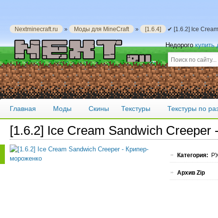
Nextminecraft.ru
»
Моды для MineCraft
»
[1.6.4]
✔ [1.6.2] Ice Cre
Недорого
купить
Главная
Моды
Скины
Текстуры
Текстуры по р
[1.6.2] Ice Cream Sandwich Creeper
Категория:
РУ
Архив Zip