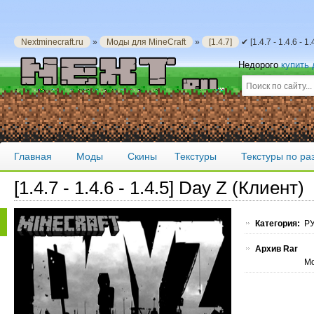
Nextminecraft.ru
»
Моды для MineCraft
»
[1.4.7]
✔ [1.4.7 - 1.4.6 - 
Недорого
купить
Главная
Моды
Скины
Текстуры
Текстуры по р
[1.4.7 - 1.4.6 - 1.4.5] Day Z (Клиент)
Категория:
РУ
Архив Rar
Мо