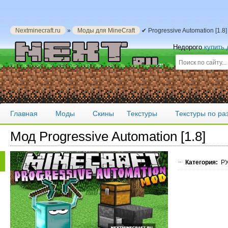
Nextminecraft.ru
»
Моды для MineCraft
✔ Progressive Automation [1.8
Недорого
купить
Главная
Моды
Скины
Текстуры
Текстуры по р
Мод Progressive Automation [1.8]
Категория:
РУ