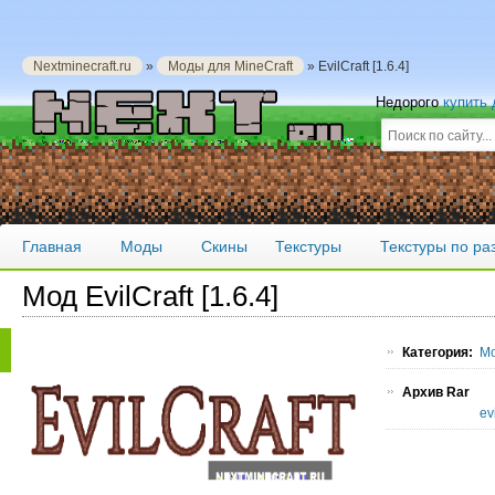
Nextminecraft.ru
»
Моды для MineCraft
» EvilCraft [1.6.4]
Недорого
купить
Главная
Моды
Скины
Текстуры
Текстуры по р
Мод EvilCraft [1.6.4]
Категория:
Мо
Архив Rar
ev