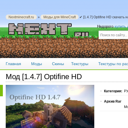
Nextminecraft.ru
»
Моды для MineCraft
✔ [1.4.7] Optifine HD скачать
Недорого
купить
Главная
Моды
Скины
Текстуры
Текстуры по р
Мод [1.4.7] Optifine HD
Категория:
РУ
Архив Rar
Мо