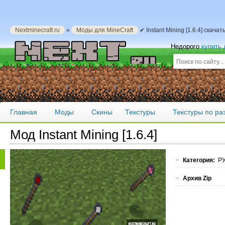
Nextminecraft.ru
»
Моды для MineCraft
✔ Instant Mining [1.6.4] скача
Недорого
купить
Главная
Моды
Скины
Текстуры
Текстуры по р
Мод Instant Mining [1.6.4]
Категория:
РУ
Архив Zip