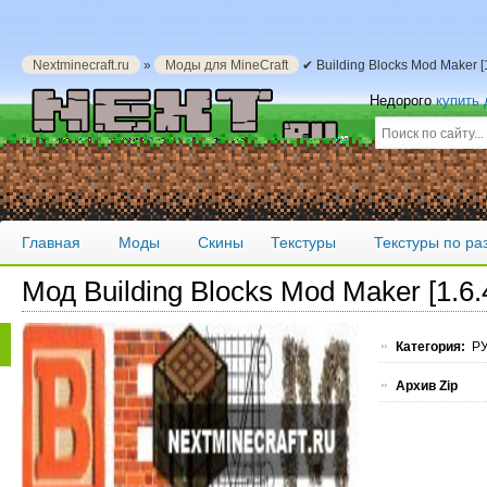
Nextminecraft.ru
»
Моды для MineCraft
✔ Building Blocks Mod Maker [
Недорого
купить
Главная
Моды
Скины
Текстуры
Текстуры по р
Мод Building Blocks Mod Maker [1.6
Категория:
РУ
Архив Zip