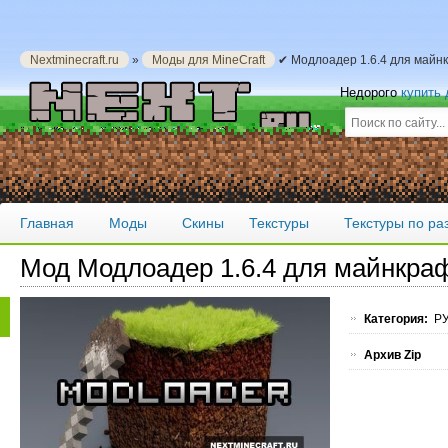
Nextminecraft.ru
»
Моды для MineCraft
✔ Модлоадер 1.6.4 для майнк
Недорого
купить
Главная
Моды
Скины
Текстуры
Текстуры по р
Мод Модлоадер 1.6.4 для майнкра
Категория:
РУ
Архив Zip