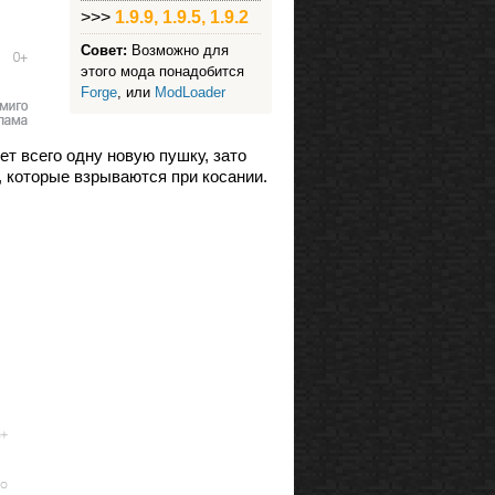
>>>
1.9.9, 1.9.5, 1.9.2
Совет:
Возможно для
этого мода понадобится
Forge
, или
ModLoader
ет всего одну новую пушку, зато
 которые взрываются при косании.