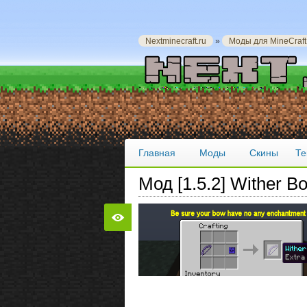
Nextminecraft.ru
»
Моды для MineCraft
Главная
Моды
Скины
Те
Мод [1.5.2] Wither 