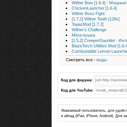
Wither Bow [1.6.4] - Мощные
ChickenLauncher [1.6.4]
Wither Boss Fight
[1.7.2] Wither Tooth [128x]
TopazMod [1.7.2]
Wither's Challenge
Мега-пушка
[1.5.2] CreeperGauntlet - И
BlazeTorch Utilities Mod [1.
Combustable Lemon Launcher
Смотреть все -
моды
Код для форума:
Код для YouTube:
Уважаемый пользователь, для удобст
и айпад (iPad, iPhone, Android). Для