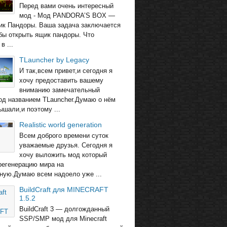
Перед вами очень интересный
мод - Мод PANDORA’S BOX —
ик Пандоры. Ваша задача заключается
обы открыть ящик пандоры. Что
в ...
TLauncher by Legacy
И так,всем привет,и сегодня я
хочу предоставить вашему
вниманию замечательный
од названием TLauncher.Думаю о нём
ышали,и поэтому ...
Realistic world generation
Всем доброго времени суток
уважаемые друзья. Сегодня я
хочу выложить мод который
регенерацию мира на
ную.Думаю всем надоело уже ...
BuildCraft для MINECRAFT
1.5.2
BuildCraft 3 — долгожданный
SSP/SMP мод для Minecraft