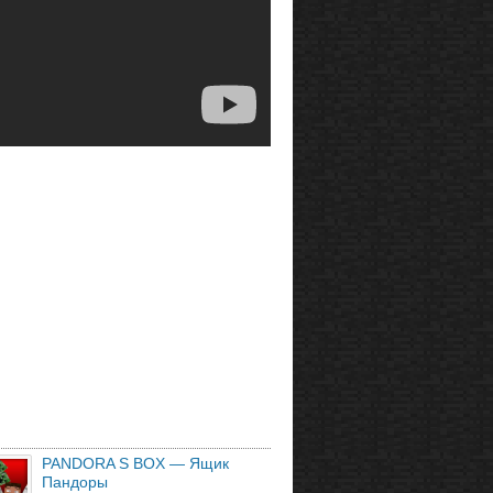
PANDORA S BOX — Ящик
Пандоры