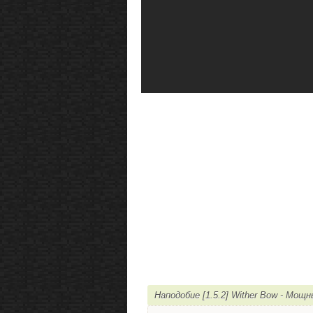
Наподобие [1.5.2] Wither Bow - Мощ