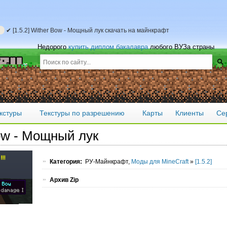
✔ [1.5.2] Wither Bow - Мощный лук скачать на майнкрафт
Недорого
купить диплом бакалавра
любого ВУЗа страны
кстуры
Текстуры по разрешению
Карты
Клиенты
Се
Bow - Мощный лук
Категория:
РУ-Майнкрафт,
Моды для MineCraft
»
[1.5.2]
Архив Zip