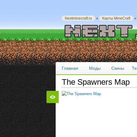
Nextminecraft.ru
»
Карты MineCraft
Главная
Моды
Скины
Те
The Spawners Map