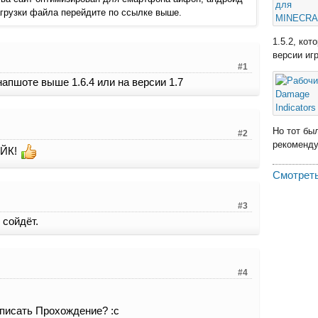
 загрузки файла перейдите по ссылке выше.
1.5.2, ко
версии иг
#1
снапшоте выше 1.6.4 или на версии 1.7
Но тот бы
#2
рекомендую
АЙК!
Смотреть
#3
 сойдёт.
#4
аписать Прохождение? :с