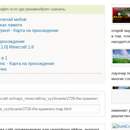
рафт ru-m.орг рекомендует скачать:
тключай мобов
сках памяти
Hypixel - Карта на прохождение
открой ящ
в том, чт
а прохождение
находится 
1.0] Minecraft 1.8
 в 1
anic - Карта на прохождение
чка
лаунчер п
многие сл
изменяет 
реалистич
ва сайт оптимизирован для смартфона айфон, андроид