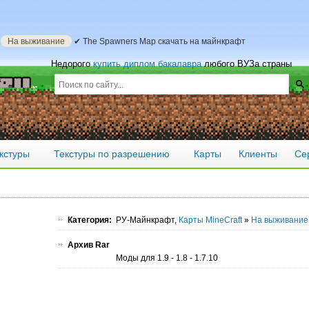
»
На выживание
✔ The Spawners Map скачать на майнкрафт
Недорого
купить диплом бакалавра
любого ВУЗа страны
кстуры
Текстуры по разрешению
Карты
Клиенты
Се
Категория:
РУ-Майнкрафт,
Карты MineCraft
»
На выживание
Архив Rar
Моды для 1.9 - 1.8 - 1.7.10