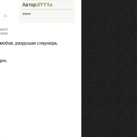
Автор:
ilYYYa
>>>
 мобов, разрушая спаунера,
део.