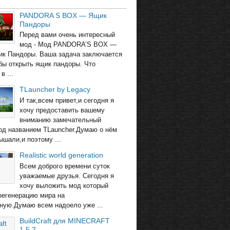
PANDORA S BOX — Ящик
Пандоры
Перед вами очень интересный
мод - Мод PANDORA’S BOX —
ик Пандоры. Ваша задача заключается
обы открыть ящик пандоры. Что
в ...
TLauncher by Legacy
И так,всем привет,и сегодня я
хочу предоставить вашему
вниманию замечательный
од названием TLauncher.Думаю о нём
ышали,и поэтому ...
Realistic world generation
Всем доброго времени суток
уважаемые друзья. Сегодня я
хочу выложить мод который
регенерацию мира на
ную.Думаю всем надоело уже ...
BuildCraft для MINECRAFT
1.5.2