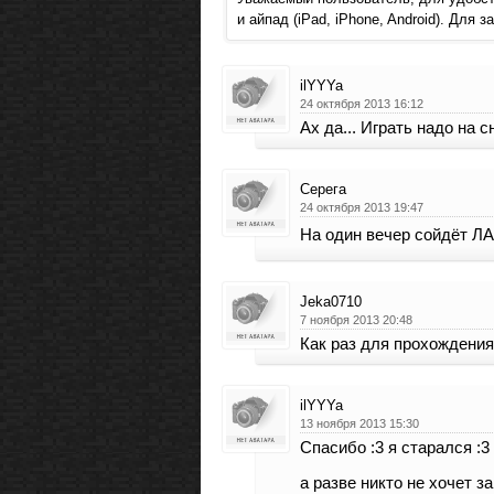
и айпад (iPad, iPhone, Android). Для
ilYYYa
24 октября 2013 16:12
Ах да... Играть надо на 
Серега
24 октября 2013 19:47
На один вечер сойдёт Л
Jeka0710
7 ноября 2013 20:48
Как раз для прохождения
ilYYYa
13 ноября 2013 15:30
Спасибо :3 я старался :3
а разве никто не хочет з