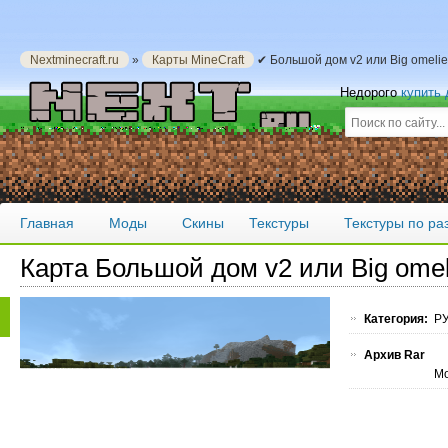
Nextminecraft.ru
»
Карты MineCraft
✔ Большой дом v2 или Big omelie
Недорого
купить
Главная
Моды
Скины
Текстуры
Текстуры по р
Карта Большой дом v2 или Big omel
Категория:
РУ
Архив Rar
Мо