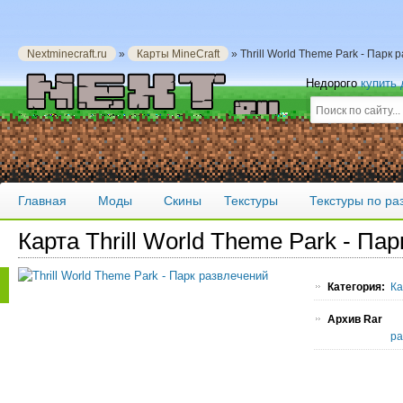
Nextminecraft.ru
»
Карты MineCraft
» Thrill World Theme Park - Парк
Недорого
купить
Главная
Моды
Скины
Текстуры
Текстуры по р
Карта Thrill World Theme Park - Па
Категория:
Ка
Архив Rar
pa