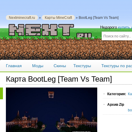
Nextminecraft.ru
»
Карты MineCraft
» BootLeg [Team Vs Team]
Недорого
купить
Главная
Моды
Скины
Текстуры
Текстуры по р
Карта BootLeg [Team Vs Team]
Категория:
Ка
Архив Zip
bo